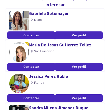
interesar
Aptitudes
Gabriela Sotomayor
Psicología Forense/Pericial.
Miami
Psicología perinatal.
Psicología infanto/juvenil.
Contactar
Ver perfil
Ansiedad.
Maria De Jesus Gutierrez Tellez
Depresión.
San Francisco
Autoestima.
Terapia de pareja.
Inteligencia emocional.
Contactar
Ver perfil
Jessica Perez Rubio
Florida
Contactar
Ver perfil
Sandra Milena Jimenez Duque