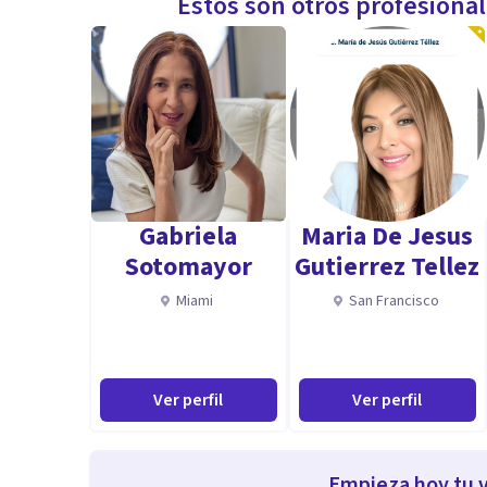
Estos son otros profesiona
Gabriela
Maria De Jesus
Sotomayor
Gutierrez Tellez
Miami
San Francisco
Ver perfil
Ver perfil
Empieza hoy tu v