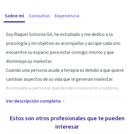
Sobre mí
Consultas
Experiencia
Soy Raquel Solsona Gil, he estudiado y me dedico a la
psicología y mi objetivo es acompañar y así que cada uno
encuentre su espacio para estar consigo mismo y que
disminuya su malestar.
Cuando una persona acude a terapia es debido a que quiere
cambiar aspectos de su vida que le generan malestar.
Acompaño a personas que deciden conocerse y cuidarse,
reparando cicatrices, para que juntos podamos descubrir y
Ver descripción completa
observar qué aspectos han y no han funcionado, ofrecer
recursos para gestionar su malestar e integrar nuevas
Estos son otros profesionales que te pueden
visiones.
interesar