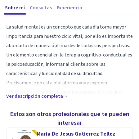
Sobre mí
Consultas
Experiencia
La salud mental es un concepto que cada día toma mayor
importancia para nuestro ciclo vital, por ello es importante
abordarlo de manera óptima desde todas sus perspectivas.
Un elemento esencial en la terapia cognitivo-conductual es
la psicoeducación, informar al cliente sobre las
características y funcionalidad de su dificultad.
Precisamente en esta plataforma voy a exponer
información detallada de aquellos cuadros clínicos que
Ver descripción completa
afectan notablemente a nuestra psique, salud mental y por
tanto a nuestra calidad de vida.
Estos son otros profesionales que te pueden
interesar
Especialidad
Maria De Jesus Gutierrez Tellez
Especialidad en Psicología Clínica