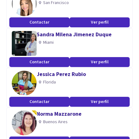
San Francisco
Aptitudes
Contactar
Ver perfil
Graduado en Psicología en la Universitat de València.
Sandra Milena Jimenez Duque
Actualmente cursando el Máster General Sanitario en la
Miami
Facultad de Psicología de la Universitat de València.
Contactar
Ver perfil
Jessica Perez Rubio
Florida
Contactar
Ver perfil
Norma Mazzarone
Buenos Aires