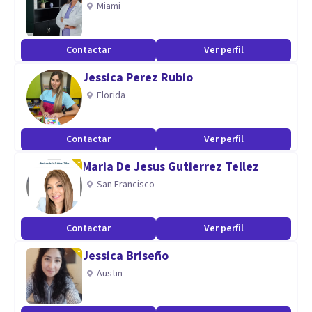
Miami
Debes saber que te ofreceré una atención profesional y
eficiente respecto a tu problema, pues me dedico a atender
Contactar
Ver perfil
aquello que te esté inquietando, en un ambiente ético y
Jessica Perez Rubio
privado.
Florida
Tengo una gran dedicación, atención y profesionalismo
Contactar
Ver perfil
para ti y aquello que te está haciendo sufrir.
Maria De Jesus Gutierrez Tellez
Mi compromiso es ayudarte a sanar y llevarte a un mejor
San Francisco
conocimiento de ti mismo.
Contactar
Ver perfil
Aptitudes
Jessica Briseño
Mi especialidad en psicoterapia psicoanalítica&nbsp;está
Austin
dirigida a resolver, comprender y sanar padecimientos
relacionado con:&nbsp;depresión, ira, tristeza, problemas