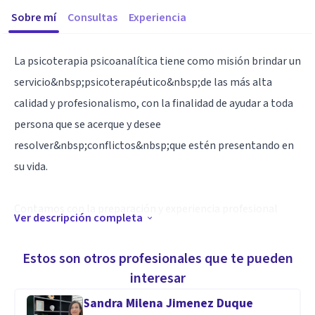
Sobre mí
Consultas
Experiencia
La psicoterapia psicoanalítica tiene como misión brindar un
servicio&nbsp;psicoterapéutico&nbsp;de las más alta
calidad y profesionalismo, con la finalidad de ayudar a toda
persona que se acerque y desee
resolver&nbsp;conflictos&nbsp;que estén presentando en
su vida.
Contamos con la preparación y experiencia profesional
Ver descripción completa
adecuada y precisa para todo tipo de&nbsp;trastorno y
conflictiva emocional&nbsp;que usted o sus seres queridos
Estos son otros profesionales que te pueden
estén viviendo en este momento.
interesar
Sandra Milena Jimenez Duque
Especialidad