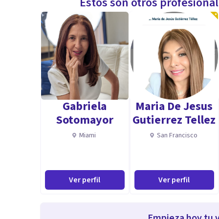
Estos son otros profesiona
Gabriela
Maria De Jesus
Sotomayor
Gutierrez Tellez
Miami
San Francisco
Ver perfil
Ver perfil
Empieza hoy tu v