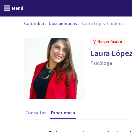
Menú
Colombia
Dosquebradas
Laura López Cardona
No verificado
Laura Lópe
Psicóloga
Consultas
Experiencia