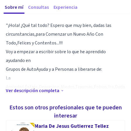
Sobre mí
Consultas
Experiencia
"¡Hola! ¿Qué tal todo? Espero que muy bien, dadas las
circunstancias,para Comenzar un Nuevo Año Con
Todo,Felices y Contentos...!!!
Voy a empezar a escribir sobre lo que he aprendido
ayudando en
Grupos de AutoAyuda y a Personas a liberarse de:
La
Ansiedad,Estrés,Depresion,Miedos,Traumas,Fobias,Ira,Dudas,A
Ver descripción completa
icciones,Violencia Familiar,Confusiones,Dolor
Empatico,Envidia,Horror,Nostalgia,Tristeza,Vergüenza,Enfado
Estos son otros profesionales que te pueden
➡️Quieres que te añada a la lista para recibir consejos
interesar
cuando comience?📩✍🏼☺️
Maria De Jesus Gutierrez Tellez