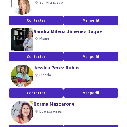
San Francisco
Especialidad
Cada Clase vamos a Aprender :Una Palabra para ayudar en la
Contactar
Ver perfil
vida,Una Herramienta para ayudarnos a reforsar y superar
Sandra Milena Jimenez Duque
eso y Una Experiencia con Ejercicios o Metaforas para
Miami
Estimular la parte Kinetica del Cerebro
Aptitudes
Contactar
Ver perfil
Grupos de AutoAyuda de 7 Clases para Hacer frente a las
Jessica Perez Rubio
Adversidades de la Vida,Superarlas, y ser Trasformado
Florida
Positivamente por ellas.
Contactar
Ver perfil
Norma Mazzarone
Buenos Aires