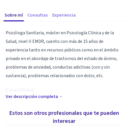
Sobre mí
Consultas
Experiencia
Psicóloga Sanitaria, máster en Psicología Clínica y de la
Salud, nivel II EMDR, cuento con más de 15 años de
experiencia tanto en recursos públicos como en el ámbito
privado en el abordaje de trastornos del estado de ánimo,
problemas de ansiedad, conductas adictivas (con y sin
sustancia), problemas relacionados con dolor, etc.
Especialidad
Ver descripción completa
Cercanía, empatía, calidez, escucha activa, flexibilidad.
Estos son otros profesionales que te pueden
Aptitudes
interesar
En la actualidad estoy especialmente interesada en la