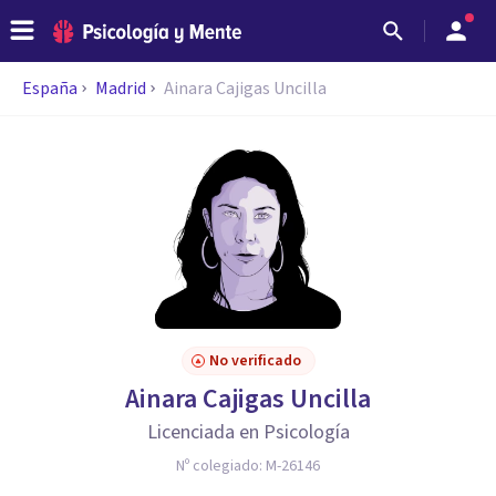
España
Madrid
Ainara Cajigas Uncilla
No verificado
Ainara Cajigas Uncilla
Licenciada en Psicología
Nº colegiado:
M-26146