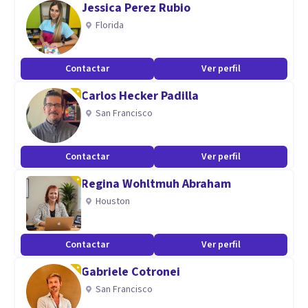
Jessica Perez Rubio
aplicación de EMDR, Mindfulness y Regulación Emocional a
Florida
la práctica terapéutica, así como en la aportación que la
Teoría del Apego puede efectuar en la comprensión de la
Contactar
Ver perfil
problemática psicológica.
Carlos Hecker Padilla
San Francisco
Contactar
Ver perfil
Regina Wohltmuh Abraham
Houston
Contactar
Ver perfil
Gabriele Cotronei
San Francisco