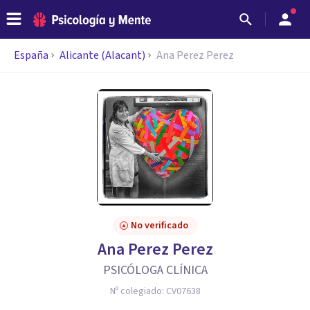
España
Alicante (Alacant)
Ana Perez Perez
No verificado
Ana Perez Perez
PSICÓLOGA CLÍNICA
Nº colegiado:
CV07638