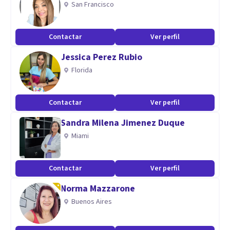
San Francisco
Ansiedad
Depresión
Contactar
Ver perfil
Miedos
Jessica Perez Rubio
Conflicto con las relaciones interpersonales
Florida
Enfermedades psicosomáticas (del cuerpo)
Adicciones(drogas, juego,sexo, etc)
Problemas para poder concentrarse
Contactar
Ver perfil
Sandra Milena Jimenez Duque
Miami
Contactar
Ver perfil
Norma Mazzarone
Buenos Aires