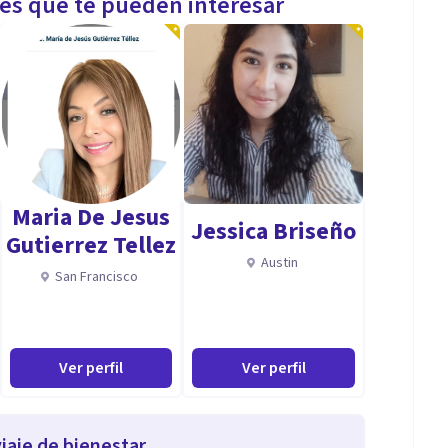
les que te pueden interesar
Maria De Jesus
Jessica Briseño
Gutierrez Tellez
Austin
San Francisco
Ver perfil
Ver perfil
iaje de bienestar