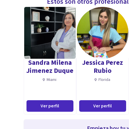
Estos son otros profesiona
Sandra Milena
Jessica Perez
Jimenez Duque
Rubio
Miami
Florida
Ver perfil
Ver perfil
Empieza hoy tu v