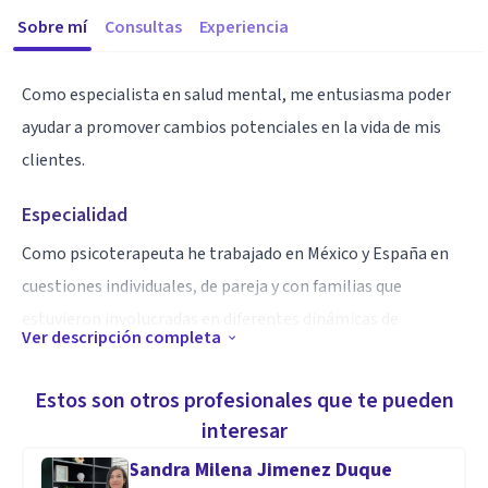
Sobre mí
Consultas
Experiencia
Como especialista en salud mental, me entusiasma poder
ayudar a promover cambios potenciales en la vida de mis
clientes.
Especialidad
Como psicoterapeuta he trabajado en México y España en
cuestiones individuales, de pareja y con familias que
estuvieron involucradas en diferentes dinámicas de
Ver descripción completa
violencia doméstica u otros conflictos familiares y sociales.
Además cuento con experiencia clínica en el tratamiento
Estos son otros profesionales que te pueden
psicológico del dolor crónico y la depresión.
interesar
Considero que en la era del COVID la psicoterapia online es,
Sandra Milena Jimenez Duque
sin duda, parte de la caja de herramientas de todo buen