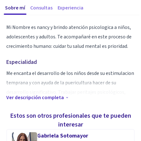
Sobre mí
Consultas
Experiencia
Mi Nombre es nancy y brindo atención psicologica a niños,
adolescentes y adultos. Te acompañaré en este proceso de
crecimiento humano: cuidar tu salud mental es prioridad.
Especialidad
Me encanta el desarrollo de los niños desde su estimulacion
temprana y con ayuda de la puericultura hacer de su
desarrollo significativo. Trabajar peritajes psicológicos,
Ver descripción completa
orientacion y evaluacion vocacional, problemas de
conducta , relaciones familiares y más.
Estos son otros profesionales que te pueden
interesar
Aptitudes
Gabriela Sotomayor
Tallerista, cursos, ámbito educativo y clínica.