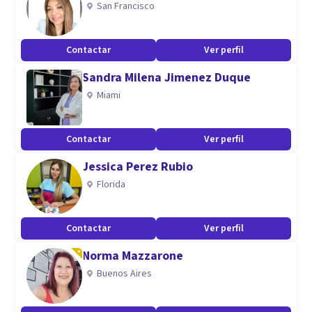
San Francisco
Duelo (pérdida de un familiar, pareja, trabajo, etc.)
Contactar
Ver perfil
Ansiedad
Sandra Milena Jimenez Duque
Miami
Estrés
Baja autoestima
Contactar
Ver perfil
Jessica Perez Rubio
Inseguridad
Florida
Violencia (familiar, sexual, física, psicológica).
Contactar
Ver perfil
Norma Mazzarone
Trabajo en habilidades sociales
Buenos Aires
Manejo de emociones