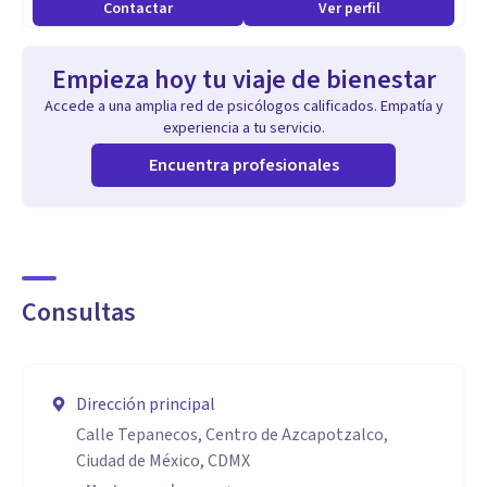
Contactar
Ver perfil
Estrés
Empieza hoy tu viaje de bienestar
Accede a una amplia red de psicólogos calificados. Empatía y
Dificultades para relacionarse
experiencia a tu servicio.
Encuentra profesionales
Separación o divorcio
Proyecto de vida
Consultas
Toma de decisiones
Dirección principal
Calle Tepanecos, Centro de Azcapotzalco,
Ciudad de México, CDMX