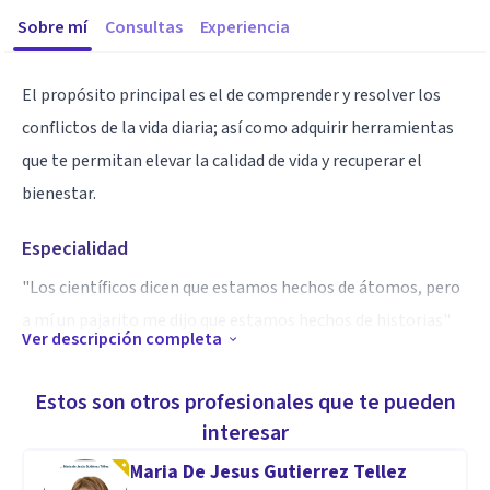
Sobre mí
Consultas
Experiencia
El propósito principal es el de comprender y resolver los
conflictos de la vida diaria; así como adquirir herramientas
que te permitan elevar la calidad de vida y recuperar el
bienestar.
Especialidad
"Los científicos dicen que estamos hechos de átomos, pero
a mí un pajarito me dijo que estamos hechos de historias"
Ver descripción completa
Eduardo Galeano
Estos son otros profesionales que te pueden
Aptitudes
interesar
Depresión
Maria De Jesus Gutierrez Tellez