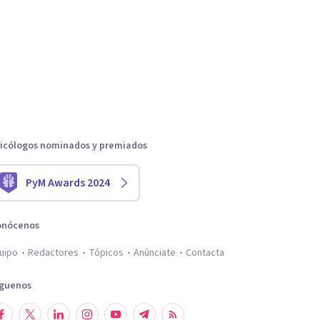
icólogos nominados y premiados
PyM Awards 2024
onócenos
uipo
Redactores
Tópicos
Anúnciate
Contacta
íguenos