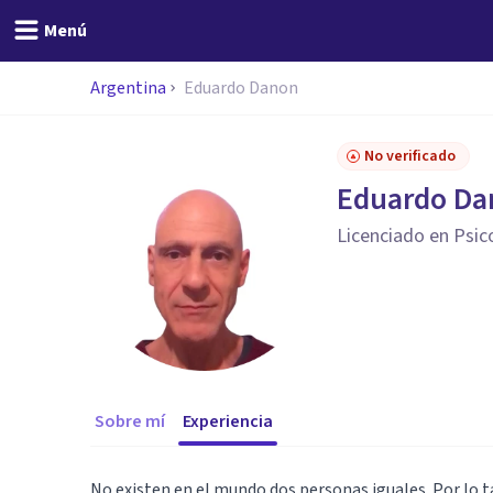
Menú
Argentina
Eduardo Danon
No verificado
Eduardo Da
Licenciado en Psic
Sobre mí
Experiencia
No existen en el mundo dos personas iguales. Por lo t