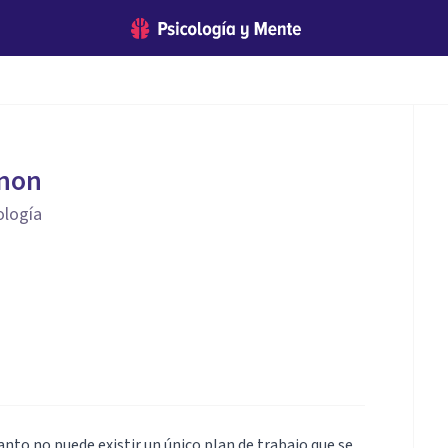
non
ología
anto no puede existir un único plan de trabajo que se