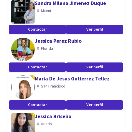
Sandra Milena Jimenez Duque
consultorio.
Miami
Contactar
Ver perfil
Jessica Perez Rubio
Florida
Contactar
Ver perfil
Maria De Jesus Gutierrez Tellez
San Francisco
Contactar
Ver perfil
Jessica Briseño
Austin