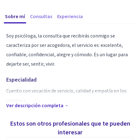
Sobre mí
Consultas
Experiencia
Soy psicóloga, la consulta que recibirás conmigo se
caracteriza por ser acogedora, el servicio es: excelente,
confiable, confidencial, alegre y cómodo. Es un lugar para
dejarte ser, sentir, vivir.
Especialidad
Cuento con vocación de servicio, calidad y empatía en los
procesos.
Ver descripción completa
Aptitudes
Estos son otros profesionales que te pueden
Ofrezco servicios para todas las edades, puntualidad,
interesar
profesionalismo, servicios online y presencial en mi