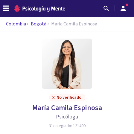
Colombia
Bogotá
María Camila Espinosa
No verificado
María Camila Espinosa
Psicóloga
Nº colegiado:
121400