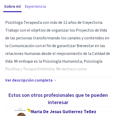
Sobre mí
Experiencia
Psicóloga Terapeuta con más de 12 años de trayectoria.
Trabajo con el objetivo de organizar los Proyectos de Vida
de las personas transformando los canales y contenidos en
la Comunicación con el fin de garantizar Bienestar en las
relaciones humanas desde el mejoramiento de la Calidad de
Vida. Mi enfoque es la Psicología Humanista, Psicología
Positiva y Terapia Sistémica. Me destaco como
Conferencista, Docente, Orientadora, Consultora y Asesora
Ver descripción completa
del capital humano en diferentes problemáticas
emocionales, interpersonales y sociales. Editora de la
Estos son otros profesionales que te pueden
Revista Pazcana () Directora de la Consultora QSI ()
interesar
Para saber más de Carolina Guzmán Sánchez ()
Maria De Jesus Gutierrez Tellez