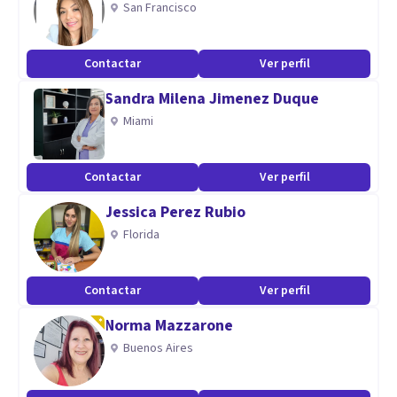
San Francisco
Especialidad
Dinamismo, servicio al cliente optimo, confidencialidad,
Contactar
Ver perfil
manejo y gestión de proyectos comunitarios, prevención de
Sandra Milena Jimenez Duque
factores de riesgo.
Miami
Aptitudes
Me especializo en escuchar activamente las problemáticas
Contactar
Ver perfil
o dificultades emocionales, de relaciones y de sentido de
Jessica Perez Rubio
mundo que el ser humano padece y resolverlas con la mayor
Florida
efectividad posible, garantizando mejoras en su calidad de
vida.
Contactar
Ver perfil
Norma Mazzarone
Buenos Aires