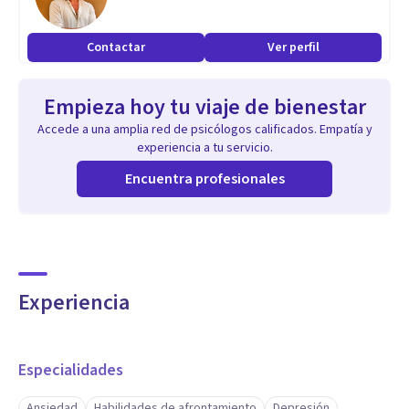
conocimientos y técnicas, y dentro de este universo existen
5 grandes escuelas: el psicoanálisis, la humanista, la
Contactar
Ver perfil
conductual, la cognitiva y la sistémica. De las 5, tengo
estudios de posgrado en 4.
Empieza hoy tu viaje de bienestar
Accede a una amplia red de psicólogos calificados. Empatía y
Considero que lejos de ser excluyentes, los enfoques se
experiencia a tu servicio.
complementan y se enriquecen si se tiene un buen criterio
Encuentra profesionales
para utilizarlos. Al final de cuentas, cada escuela es como
una herramienta, y los profesionales debemos contar con
varias de ellas a nuestra disposición. Ninguna sirve para
todo, lo necesario es tener herramientas variadas para
Experiencia
personas y situaciones variadas. En nuestro caso
utilizaremos las que se adapten mejor a lo que necesites.
Especialidades
Aptitudes
Ansiedad
Habilidades de afrontamiento
Depresión