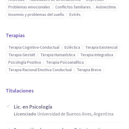
Te deseo el mayor de los éxitos en tu búsqueda y quedo a
Problemas emocionales
Conflictos familiares
Autoestima
disposición para agendar una entrevista o para responder
Insomnio y problemas del sueño
Estrés
cualquier consulta.
Terapias
Gracias por tu visita.
Terapia Cognitivo-Conductual
Ecléctica
Terapia Existencial
Cristian
Terapia Gestalt
Terapia Humanística
Terapia Integrativa
Psicología Positiva
Terapia Psicoanalítica
Terapia Racional Emotiva Conductual
Terapia Breve
Titulaciones
Lic. en Psicología
Licenciado
Universidad de Buenos Aires, Argentina