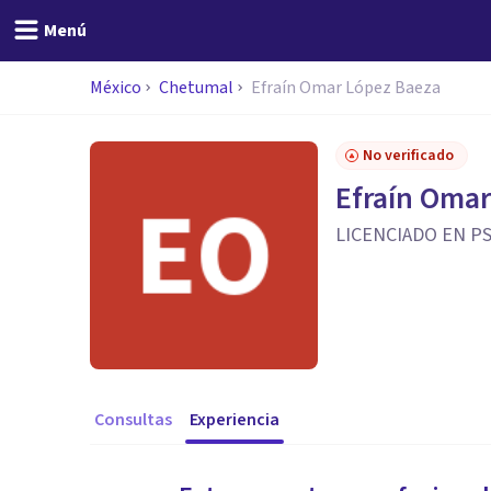
Menú
México
Chetumal
Efraín Omar López Baeza
No verificado
Efraín Omar
LICENCIADO EN P
Consultas
Experiencia