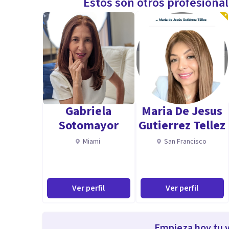
Estos son otros profesiona
Gabriela
Maria De Jesus
Sotomayor
Gutierrez Tellez
Miami
San Francisco
Ver perfil
Ver perfil
Empieza hoy tu v