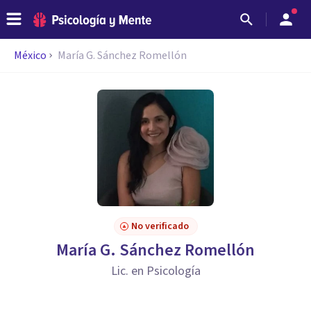
México
María G. Sánchez Romellón
No verificado
María G. Sánchez Romellón
Lic. en Psicología