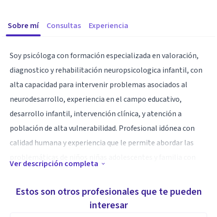
Sobre mí
Consultas
Experiencia
Soy psicóloga con formación especializada en valoración,
diagnostico y rehabilitación neuropsicologica infantil, con
alta capacidad para intervenir problemas asociados al
neurodesarrollo, experiencia en el campo educativo,
desarrollo infantil, intervención clínica, y atención a
población de alta vulnerabilidad. Profesional idónea con
calidad humana y experiencia que le permite abordar las
problemáticas de niños niñas adolescentes y familia con
Ver descripción completa
responsabilidad dando respuesta oportuna a sus
necesidades. contacto - 3202844981
Estos son otros profesionales que te pueden
interesar
Especialidad