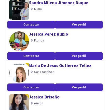
Sandra Milena Jimenez Duque
Siempre con disposición para apoyar los procesos que
Miami
generan problemática a la infancia y su familia. -
Contactar
Ver perfil
Aptitudes
Jessica Perez Rubio
Psicóloga Especialista en Neuropsicología Infantil
Florida
Contactar
Ver perfil
Maria De Jesus Gutierrez Tellez
San Francisco
Contactar
Ver perfil
Jessica Briseño
Austin