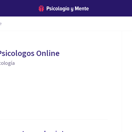
e
sicologos Online
cología