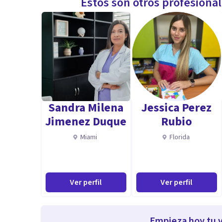
Estos son otros profesiona
Sandra Milena
Jessica Perez
Jimenez Duque
Rubio
Miami
Florida
Ver perfil
Ver perfil
Empieza hoy tu v