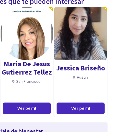
les que te pueden interesar
Maria De Jesus
Jessica Briseño
Gutierrez Tellez
Austin
San Francisco
Ver perfil
Ver perfil
iaje de bienestar