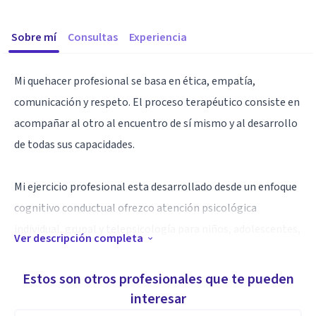
Sobre mí
Consultas
Experiencia
Mi quehacer profesional se basa en ética, empatía,
comunicación y respeto. El proceso terapéutico consiste en
acompañar al otro al encuentro de sí mismo y al desarrollo
de todas sus capacidades.
Mi ejercicio profesional esta desarrollado desde un enfoque
cognitivo conductual ofrezco atención psicológica
individual, grupal y telepsicología para niños, adolescentes,
Ver descripción completa
adultos y adultos mayores donde se promueva el cambio o
modificación de conductas, la adaptación al entorno, la
Estos son otros profesionales que te pueden
salud física y mental
interesar