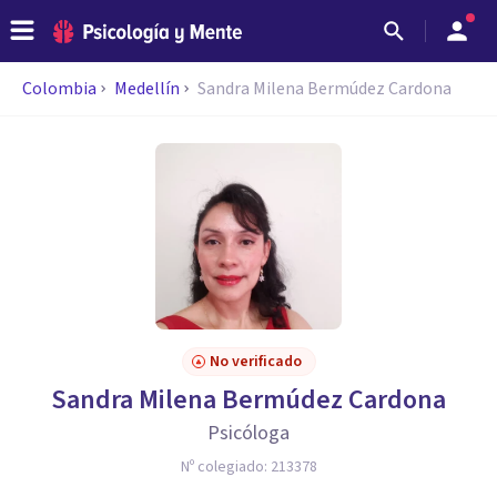
Colombia
Medellín
Sandra Milena Bermúdez Cardona
No verificado
Sandra Milena Bermúdez Cardona
Psicóloga
Nº colegiado:
213378