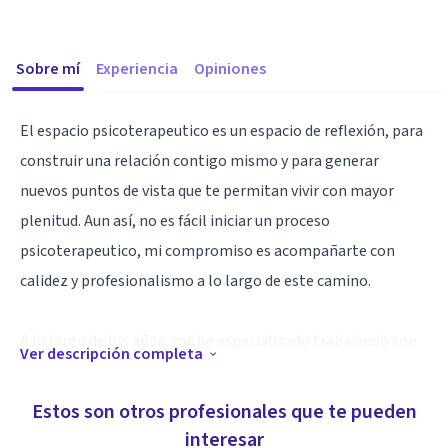
Sobre mí
Experiencia
Opiniones
El espacio psicoterapeutico es un espacio de reflexión, para
construir una relación contigo mismo y para generar
nuevos puntos de vista que te permitan vivir con mayor
plenitud. Aun así, no es fácil iniciar un proceso
psicoterapeutico, mi compromiso es acompañarte con
calidez y profesionalismo a lo largo de este camino.
A lo largo de los años, me he especializado trabajando con
Ver descripción completa
intervenciones basadas en la evidencia y con la terapia
cognitiva conductual. Específicamente con adultos jóvenes,
Estos son otros profesionales que te pueden
adultos y adultos mayores. Tengo experiencia con
interesar