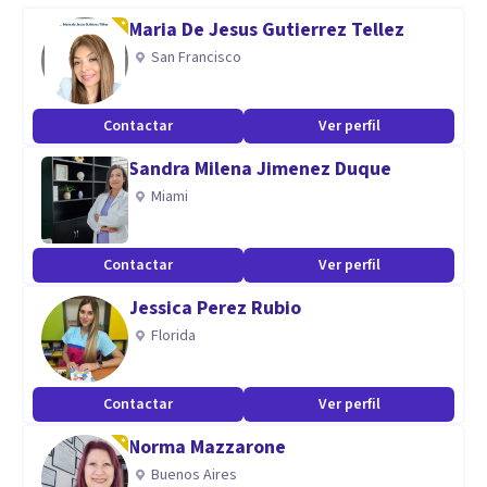
trastornos depresivos, ansiosos (ansiedad social, fobias,
Maria De Jesus Gutierrez Tellez
trastornos de pánico, etc) y TDAH.
San Francisco
Si estás listo(a) para comenzar este proceso, será un gusto
Contactar
Ver perfil
acompañarte en tu camino hacia una vida más plena.
Sandra Milena Jimenez Duque
Especialidad
Miami
Me especializado en terapia cognitivo conductual y en
Contactar
Ver perfil
trastornos depresivos, ansiosos (ansiedad social, fobias,
trastorno de pánico, obsesivo compulsivo, etc) y TDAH.
Jessica Perez Rubio
Trabajo principalmente con población adulta joven, adulta
Florida
y adulta mayor.
Contactar
Ver perfil
Aptitudes
Norma Mazzarone
Responsable, analítico, empático, transparente y proactivo
Buenos Aires