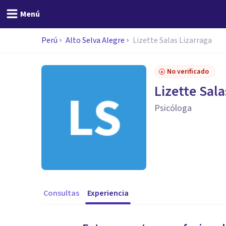
Menú
Perú
Alto Selva Alegre
Lizette Salas Lizarraga
No verificado
Lizette Sala
Psicóloga
Consultas
Experiencia