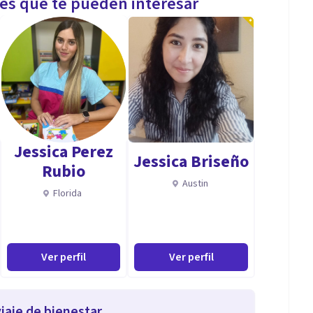
les que te pueden interesar
Jessica Perez
Jessica Briseño
Rubio
Austin
Florida
Ver perfil
Ver perfil
iaje de bienestar