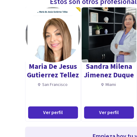
Estos son otros profesiona
Maria De Jesus
Sandra Milena
Gutierrez Tellez
Jimenez Duque
San Francisco
Miami
Ver perfil
Ver perfil
Empieza hoy tu v