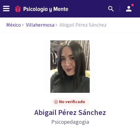
México
Villahermosa
Abigail Pérez Sánchez
No verificado
Abigail Pérez Sánchez
Psicopedagogia