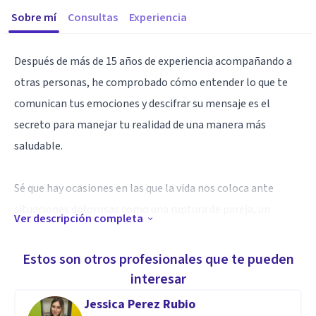
Sobre mí
Consultas
Experiencia
Después de más de 15 años de experiencia acompañando a
otras personas, he comprobado cómo entender lo que te
comunican tus emociones y descifrar su mensaje es el
secreto para manejar tu realidad de una manera más
saludable.
Sé que hay ocasiones en las que la vida nos coloca ante
situaciones dolorosas como una ruptura de pareja, un
Ver descripción completa
cambio laboral, que nos desbordan o nos dejan sin energía y
en estos momentos es importante poder ir acompañado en
Estos son otros profesionales que te pueden
el entendimiento de uno mismo para salir fortalecido.
interesar
Jessica Perez Rubio
Por todo esto y porque yo lo he vivido en mi propia