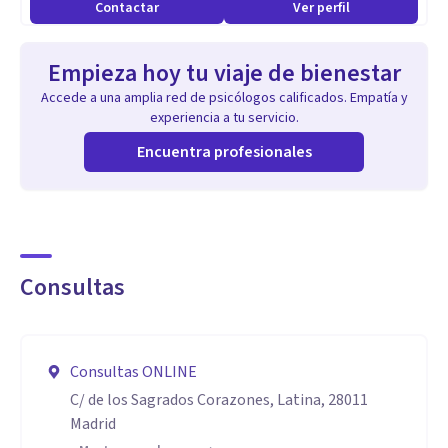
Contactar
Ver perfil
Lo que dicen mis pacientes sobre mí es que me caracterizo
por generar un clima cálido de acompañamiento,
Empieza hoy tu viaje de bienestar
explicando y comprendiendo cómo hemos llegado al punto
Accede a una amplia red de psicólogos calificados. Empatía y
en el que se está y aprendiendo a afrontar lo que esté
experiencia a tu servicio.
pasando respetando el ritmo del paciente.
Encuentra profesionales
Consultas
Consultas ONLINE
C/ de los Sagrados Corazones, Latina, 28011
Madrid