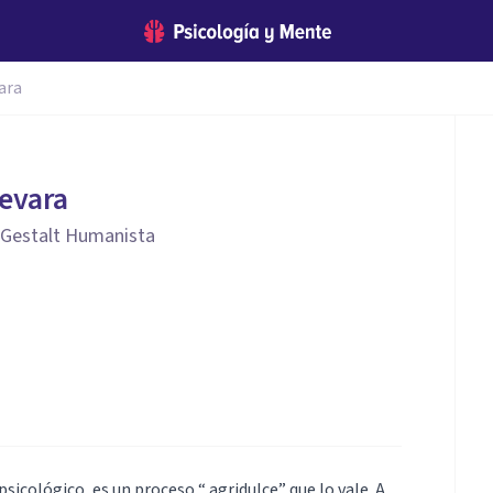
ara
evara
 Gestalt Humanista
psicológico, es un proceso “ agridulce” que lo vale. A