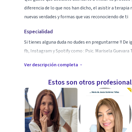
diferencia de lo que nos han dicho, el asistir a terap
nuevas verdades y formas que vas reconociendo de ti
Especialidad
Si tienes alguna duda no dudes en preguntarme !! De 
fb, Instagram y Spotify como : Psic. Marisela Guevara 
Ver descripción completa
Aptitudes
en el hospital general de cholula era encargada del p
Estos son otros profesiona
Interconsultas que se requirieran en las diversas áre
el psiquiátrico ahí estuve trabajando con personas co
los familiares, dando también consulta, estuve coord
uso, abuso y consumo de sustancias y por su puesto l
sobre diversos temas por mi cuenta el servicio de con