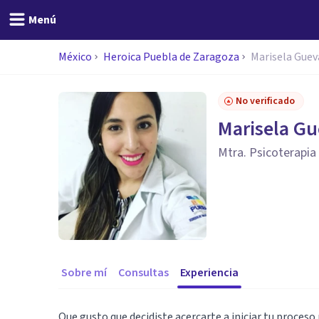
Menú
México
Heroica Puebla de Zaragoza
Marisela Guev
No verificado
Marisela Gu
Mtra. Psicoterapia
Sobre mí
Consultas
Experiencia
Que gusto que decidiste acercarte a iniciar tu proceso 