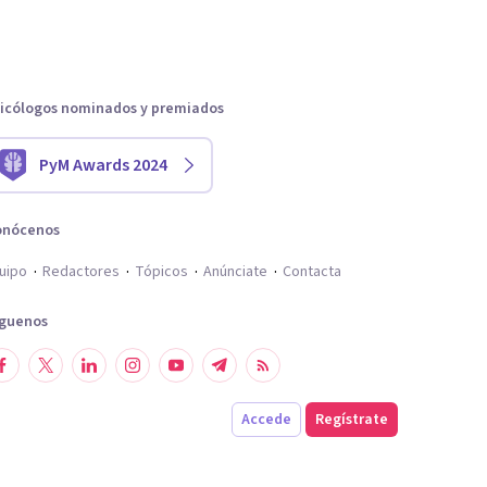
icólogos nominados y premiados
PyM Awards 2024
onócenos
uipo
Redactores
Tópicos
Anúnciate
Contacta
íguenos
Accede
Regístrate