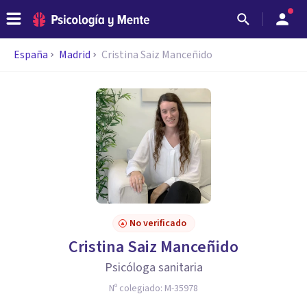
España
Madrid
Cristina Saiz Manceñido
No verificado
Cristina Saiz Manceñido
Psicóloga sanitaria
Nº colegiado:
M-35978