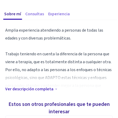
Sobre mí
Consultas
Experiencia
Amplia experiencia atendiendo a personas de todas las
edades y con diversas problemáticas.
Trabajo teniendo en cuenta la diferencia de la persona que
viene a terapia, que es totalmente distinta a cualquier otra.
Por ello, no adapto a las personas a los enfoques o técnicas
psicológicas, sino que ADAPTO estas técnicas y enfoques
para poder atender y entender mejor a la persona que
Ver descripción completa
tengo delante. Le doy importancia a todas las dimensiones
de la persona y no me quedo en el nivel más sintomático,
Estos son otros profesionales que te pueden
sino que acompaño a la persona a ver todo aquello que
interesar
originó la situación actual y que lo mantiene, para