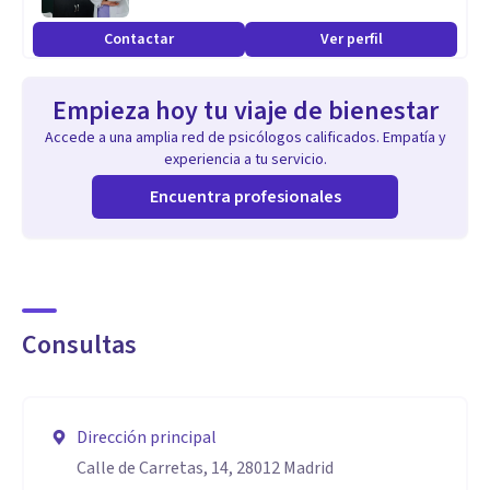
- Especialista en Terapia Familiar, de Pareja e Individual
Contactar
Ver perfil
Sistémica. ITAD.
- Experta en Intervención en Trauma con EMDR. UDIMA.
Empieza hoy tu viaje de bienestar
- Experta en Inteligencia Emocional. AEPSIS.
Accede a una amplia red de psicólogos calificados. Empatía y
- Experta en Trastornos de la Personalidad. AEFDP.
experiencia a tu servicio.
- Voluntariados en Cáritas y Hermanita de los Pobres.
Encuentra profesionales
- Curso de Antropología, Evaluación e Intervención del
Abuso sexual. UFV.
- Curso de Intervención Psicológica en crisis. UFV.
Consultas
Dirección principal
Calle de Carretas, 14, 28012 Madrid