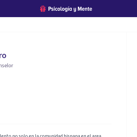
ro
nselor
alento no solo en la comunidad hispana en el area