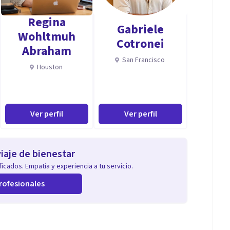
Regina
Gabriele
Wohltmuh
Cotronei
Abraham
San Francisco
Houston
Ver perfil
Ver perfil
iaje de bienestar
icados. Empatía y experiencia a tu servicio.
rofesionales