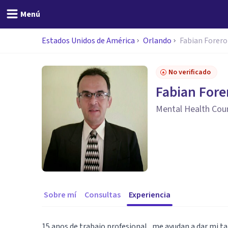
Menú
Estados Unidos de América
Orlando
Fabian Forero
No verificado
Fabian Fore
Mental Health Cou
Sobre mí
Consultas
Experiencia
15 anos de trabajo profesional , me ayudan a dar mi t