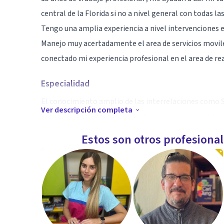
central de la Florida si no a nivel general con todas l
Tengo una amplia experiencia a nivel intervenciones e
Manejo muy acertadamente el area de servicios movile
conectado mi experiencia profesional en el area de rea
Especialidad
El conocimiento amplio de las interrelaciones como Soc
Ver descripción completa
saber escuchar me ha caracterizado por ser un profesi
Estos son otros profesiona
Aptitudes
Trauma, Drogadiccion, Alcoholismo, Sexualidad.