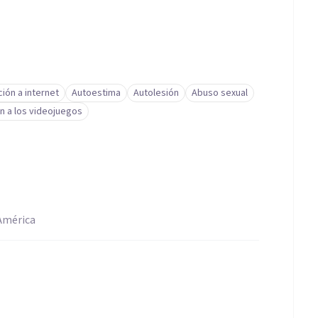
ción a internet
Autoestima
Autolesión
Abuso sexual
n a los videojuegos
 América