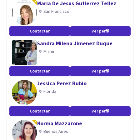
Maria De Jesus Gutierrez Tellez
señas de identidad.
San Francisco
Aptitudes
Contactar
Ver perfil
Entre los servicios que ofertamos se encuentran:
Sandra Milena Jimenez Duque
 Evaluación psicológica y logopédica.
Miami
 Elaboración de informes psicológicos y logopédicos.
 Intervención psicológica, de orientación cognitiva-
conductual, psicopedagógica y logopédica.
Contactar
Ver perfil
 Escuelas de madres y padres destinadas a cubrir distintas
Jessica Perez Rubio
necesidades dentro de casa (en grupos reducidos o formato
Florida
online).
 Grupos de Habilidades Sociales para niñ en grupos
Contactar
Ver perfil
reducidos.
Norma Mazzarone
 Sesiones individuales o cursos (en grupos reducidos) para
Buenos Aires
profesores