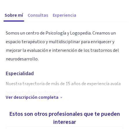
Sobre mí
Consultas
Experiencia
Somos un centro de Psicología y Logopedia. Creamos un
espacio terapéutico y multidisciplinar para enriquecer y
mejorar la evaluación e intervención de los trastornos del
neurodesarrollo.
Especialidad
Nuestra trayectoria de más de 15 años de experiencia avala
nuestro trabajo profesional.
Ver descripción completa
El compromiso con nuestra profesión en la mejora de los
problemas psicológicos y logopédicos infanto-juveniles
Estos son otros profesionales que te pueden
junto con un trato cordial, personalizado y de
interesar
acompañamiento en el día a día de las familias son nuestras