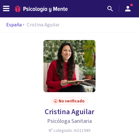
España
Cristina Aguilar
No verificado
Cristina Aguilar
Psicóloga Sanitaria
Nº colegiado:
AO11949