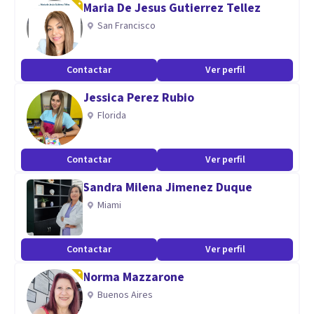
Maria De Jesus Gutierrez Tellez
Aptitudes
San Francisco
Mi experiencia laboral con la psicología comenzó con niños
y adolescentes con Asperger, TDHA, Retraso Mental,
Contactar
Ver perfil
Parálisis Cerebral, Autismo, etc. Después he ido
Jessica Perez Rubio
compaginando las terapias de los peques con terapias con
Florida
adultos y ancianos. Y actualmente trabajo especialmente
con adultos de forma individual, por parejas o grupal.
Contactar
Ver perfil
Sandra Milena Jimenez Duque
Miami
Contactar
Ver perfil
Norma Mazzarone
Buenos Aires