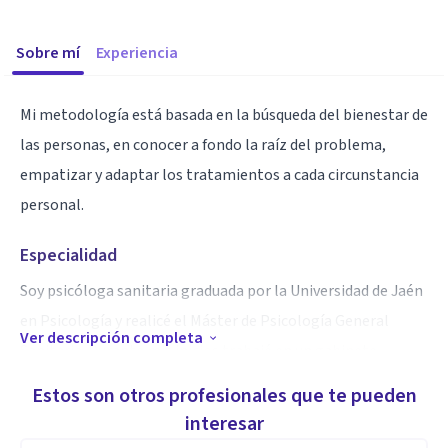
Sobre mí
Experiencia
Mi metodología está basada en la búsqueda del bienestar de
las personas, en conocer a fondo la raíz del problema,
empatizar y adaptar los tratamientos a cada circunstancia
personal.
Especialidad
Soy psicóloga sanitaria graduada por la Universidad de Jaén
en Psicología y realicé el Máster de Psicología General
Ver descripción completa
Sanitaria. Durante mis inicios trabajé en un gabinete
situado en el casco histórico de Jaén junto a compañeros de
Estos son otros profesionales que te pueden
la rama.
interesar