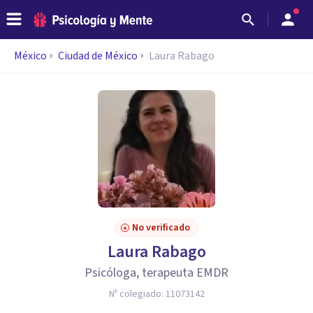
México
Ciudad de México
Laura Rabago
No verificado
Laura Rabago
Psicóloga, terapeuta EMDR
Nº colegiado:
11073142