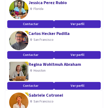
Jessica Perez Rubio
Aptitudes
Florida
Lic. en Psicología, terapeuta EMDR, Master en Terapias de
Tercera Generación y nuevas tecnologías.
Contactar
Ver perfil
Carlos Hecker Padilla
San Francisco
Contactar
Ver perfil
Regina Wohltmuh Abraham
Houston
Contactar
Ver perfil
Gabriele Cotronei
San Francisco