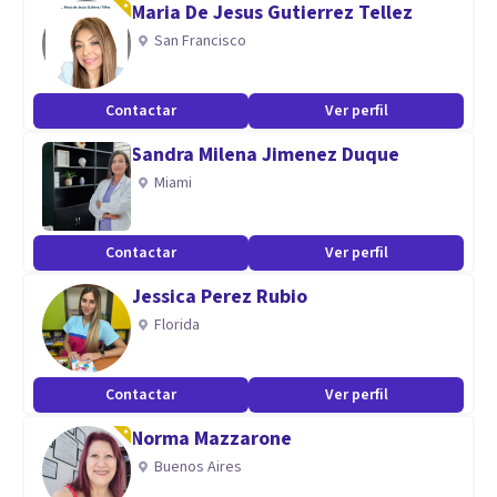
Maria De Jesus Gutierrez Tellez
San Francisco
Aptitudes
Mediante un trabajo activo, dinámico e integral tengo
Contactar
Ver perfil
como objetivo mejorar la calidad de vida de cada uno de mis
Sandra Milena Jimenez Duque
paciente. Con responsabilidad y compromiso profesional
Miami
me centro en poder mejorar la calidad de vida de los
consultantes.
Contactar
Ver perfil
Jessica Perez Rubio
Florida
Contactar
Ver perfil
Norma Mazzarone
Buenos Aires