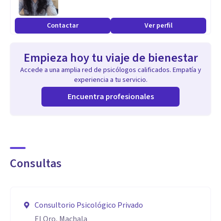
Especialidad
Contactar
Ver perfil
MI FORMACIÓN: -Maestría en Psicología Clínica con
mención en Psicoterapia
Empieza hoy tu viaje de bienestar
-Formación superior en Intervención en Crisis
Accede a una amplia red de psicólogos calificados. Empatía y
-Formación superior en Neuropsicología del Adulto
experiencia a tu servicio.
-Especialidad en Trastornos Emocionales del Adulto
Encuentra profesionales
-Certificación superior en Acompañamiento Psicológico a
la Pareja y Familia en Situación de Conflicto
-Formación superior en Riesgos Psicosociales
Consultas
Aptitudes
MIS APTITUDES: -Empatía auténtica y contención
emocional
Consultorio Psicológico Privado
-Comunicación clara, asertiva y adaptable
El Oro, Machala