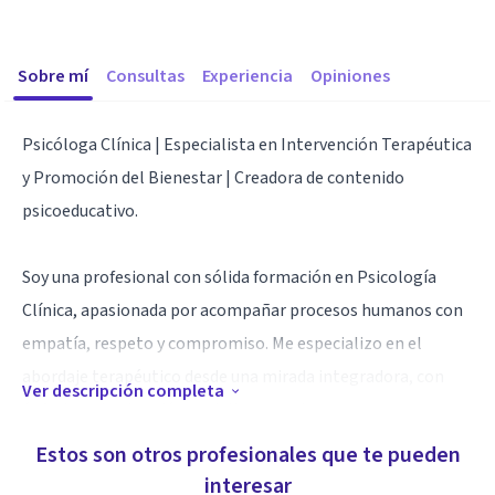
Sobre mí
Consultas
Experiencia
Opiniones
Psicóloga Clínica | Especialista en Intervención Terapéutica
y Promoción del Bienestar | Creadora de contenido
psicoeducativo.
Soy una profesional con sólida formación en Psicología
Clínica, apasionada por acompañar procesos humanos con
empatía, respeto y compromiso. Me especializo en el
abordaje terapéutico desde una mirada integradora, con
Ver descripción completa
énfasis en la atención a adultos, parejas y personas en
situación de vulnerabilidad emocional o psicosocial.
Estos son otros profesionales que te pueden
interesar