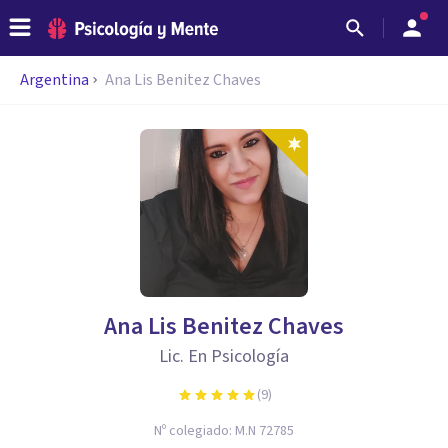
Argentina
Ana Lis Benitez Chaves
Ana Lis Benitez Chaves
Lic. En Psicología
(
9
)
Nº colegiado:
M.N 72785