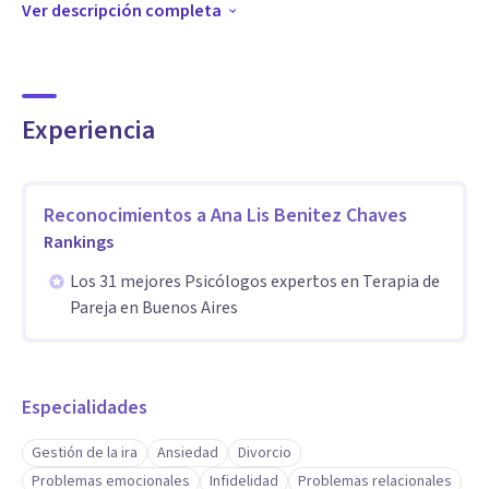
Ver descripción completa
Especialidad
Soy Licenciada en Psicología recibida en la Universidad de
Buenos Aires.
Me especialicé en terapias basada en la evidencia (Terapia
Experiencia
cognitivo conductual)
Trabajo principalmente en el área de Sexología clínica, y de
Reconocimientos a
Ana Lis Benitez Chaves
Pareja.
Rankings
También me formé en Trastornos de Ansiedad, junto a
Los 31 mejores Psicólogos expertos en Terapia de
otros cursos y formaciones.
Pareja en Buenos Aires
Aptitudes
En mi espacio encontrarás: Acompañamiento sin juzgar,
Especialidades
Motivación, Empatía, Escucha, Flexibilidad, Trabajo en
equipo, Confianza, Autonomía, Accesibilidad, Compromiso y
Gestión de la ira
Ansiedad
Divorcio
Paciencia
Problemas emocionales
Infidelidad
Problemas relacionales