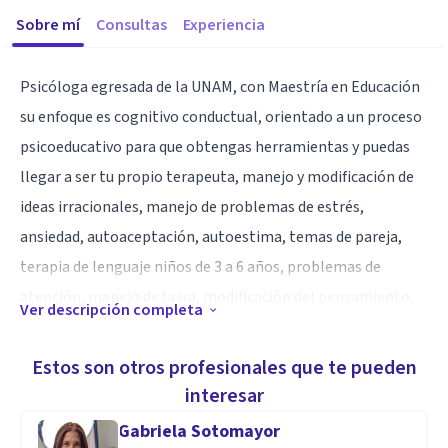
Sobre mí
Consultas
Experiencia
Psicóloga egresada de la UNAM, con Maestría en Educación
su enfoque es cognitivo conductual, orientado a un proceso
psicoeducativo para que obtengas herramientas y puedas
llegar a ser tu propio terapeuta, manejo y modificación de
ideas irracionales, manejo de problemas de estrés,
ansiedad, autoaceptación, autoestima, temas de pareja,
terapia de lenguaje niños de 3 a 6 años, problemas de
atención, manejo de la ira, modificación del pensamiento,
Ver descripción completa
orientación laboral, en temas de liderazgo, comunicación
asertiva, trabajo en equipo, resiliencia, coaching personal.
Estos son otros profesionales que te pueden
Horarios de atención de lunes a viernes de 7:00 pm a 10:00
interesar
pm. Sábados de 9:00 a 16:00 hrs
Gabriela Sotomayor