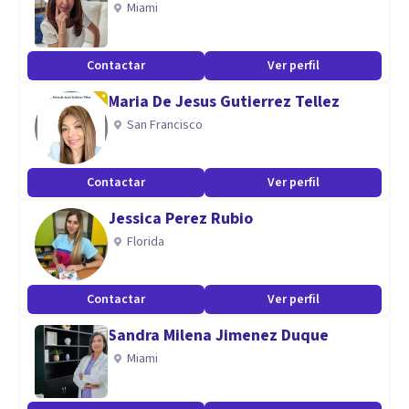
Miami
Especialidad
Capacidad de escucha activa, capacidad de dirección y
Contactar
Ver perfil
contención. Asertividad en el diagnóstico, capacidad para
Maria De Jesus Gutierrez Tellez
trabajar por metas a modificar, empatía, objetiva.
San Francisco
Aptitudes
Psicóloga Clínica con enfoque cognitivo conductual,
Contactar
Ver perfil
certificación en Desarrollo Humano y Liderazgo.
Jessica Perez Rubio
Florida
Contactar
Ver perfil
Sandra Milena Jimenez Duque
Miami