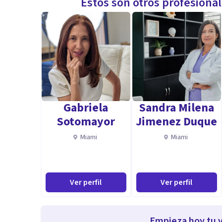
Estos son otros profesiona
Gabriela
Sandra Milena
Sotomayor
Jimenez Duque
Miami
Miami
Ver perfil
Ver perfil
Empieza hoy tu v