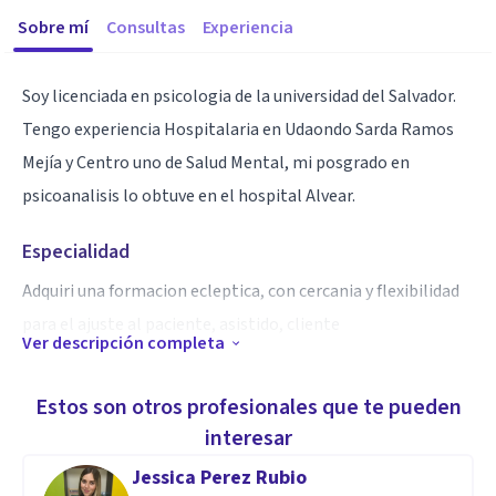
Sobre mí
Consultas
Experiencia
Soy licenciada en psicologia de la universidad del Salvador.
Tengo experiencia Hospitalaria en Udaondo Sarda Ramos
Mejía y Centro uno de Salud Mental, mi posgrado en
psicoanalisis lo obtuve en el hospital Alvear.
Especialidad
Adquiri una formacion ecleptica, con cercania y flexibilidad
para el ajuste al paciente, asistido, cliente
Ver descripción completa
Aptitudes
Estos son otros profesionales que te pueden
Psicoanalisis adolescentes y adultos
interesar
Psicologia Educacional, Institucional. Psicologia Cñinica y
Jessica Perez Rubio
terapia familiar sistemica.y psicoanalitica psicologia peri