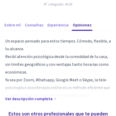
Nº colegiado:
4126
Sobre mí
Consultas
Experiencia
Opiniones
Un espacio pensado para estos tiempos. Cómodo, flexible, a
tu alcance.
Recibí atención psicológica desde la comodidad de tu casa,
sin limites geográficos y con ventajas tanto horarias como
económicas.
Ya sea por Zoom, Whatsapp, Google Meet o Skype, la tele-
psicología o psicoterapia online es un método eficiente que
respeta la ética profesional y la intimidad de los
Ver descripción completa
consultantes.
Cuento con medios de pago electrónicos como Pay-Pal,
Estos son otros profesionales que te pueden