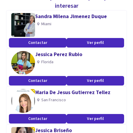
MercadoPago y transferencia electrónica para mayor
interesar
comodidad.
Sandra Milena Jimenez Duque
Podes escribirme al Whatsapp para más info!
Miami
Aptitudes
Contactar
Ver perfil
Jovenes-Adultos.
Jessica Perez Rubio
Florida
Contactar
Ver perfil
Maria De Jesus Gutierrez Tellez
San Francisco
Contactar
Ver perfil
Jessica Briseño