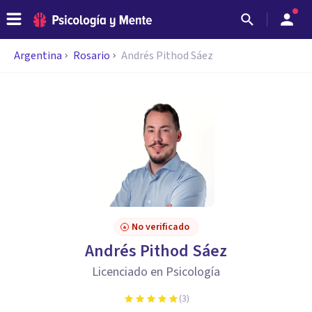
Argentina
Rosario
Andrés Pithod Sáez
No verificado
Andrés Pithod Sáez
Licenciado en Psicología
(
3
)