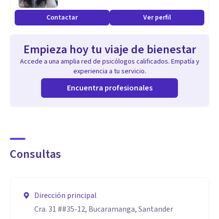
Aptitudes
Contactar
Ver perfil
Psicología Clínica
Psicología Educativa
Empieza hoy tu viaje de bienestar
Terapia de Pareja
Accede a una amplia red de psicólogos calificados. Empatía y
Psicoterapia
experiencia a tu servicio.
Evaluación Psicológica
Encuentra profesionales
Consultas
Dirección principal
Cra. 31 ##35-12, Bucaramanga, Santander