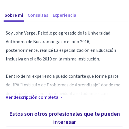
Sobre mí
Consultas
Experiencia
Soy John Vergel Psicólogo egresado de la Universidad
Autónoma de Bucaramanga en el año 2016,
posteriormente, realicé La especialización en Educación
Inclusiva en el año 2019 en la misma institución.
Dentro de mi experiencia puedo contarte que formé parte
del IPA "Instituto de Problemas de Aprendizaje" donde me
desempeñé en atención individual a estudiantes con
Ver descripción completa
discapacidad cognitiva, reforzando procesos académicos y
emocionales, de igual forma participé en el INPEC
Estos son otros profesionales que te pueden
"Instituto Nacional Penitenciario y Carcelario", en el área
interesar
socio jurídica, prestando atención individual a condenados y