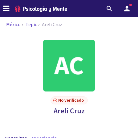
México
Tepic
Areli Cruz
No verificado
Areli Cruz