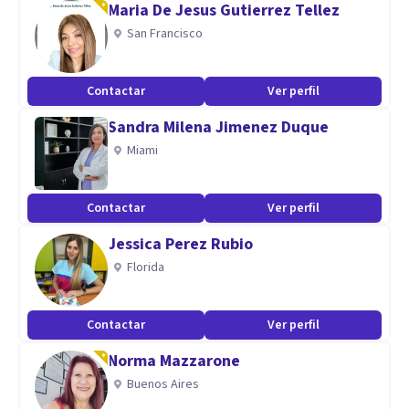
Maria De Jesus Gutierrez Tellez
Especialidad
San Francisco
Sesiones en : English & Castellano
Terapia de Pareja & Individual : Terapia Gestalt : Mindfulness
Contactar
Ver perfil
: IFS ( sistema interna de familia)
Sandra Milena Jimenez Duque
Miami
Aptitudes
La diversidad de personas que he conocido y sus historias,
Contactar
Ver perfil
combinada con mi propia variedad de experiencias,
Jessica Perez Rubio
intereses y estudios.
Florida
… Terapia Gestalt, Psicología, PNL, Caracterología y
Contactar
Ver perfil
Bioenergética, Cosmología de Martinus, Psicosíntesis y
Norma Mazzarone
Psicología Transpersonal, Mindfulness, Profesora de Inglés,
Buenos Aires
Artista, Ilustradora, Escritora de un libro para niños,