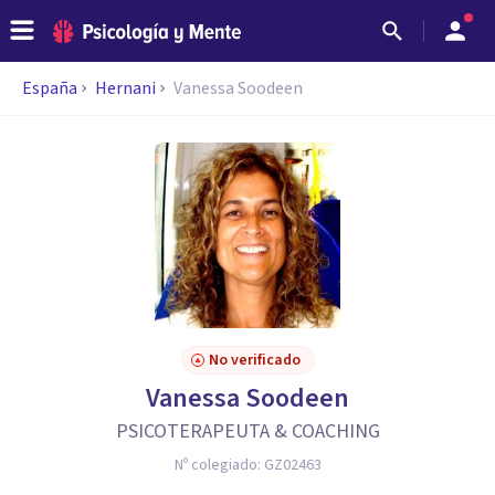
España
Hernani
Vanessa Soodeen
No verificado
Vanessa Soodeen
PSICOTERAPEUTA & COACHING
Nº colegiado:
GZ02463