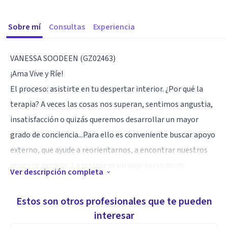
Sobre mí
Consultas
Experiencia
VANESSA SOODEEN (GZ02463)
¡Ama Vive y Ríe!
El proceso: asistirte en tu despertar interior. ¿Por qué la
terapia? A veces las cosas nos superan, sentimos angustia,
insatisfacción o quizás queremos desarrollar un mayor
grado de conciencia...Para ello es conveniente buscar apoyo
externo, que ayude a reorientarnos, a encontrar nuestros
recursos propios. La terapia es un viaje personal de
Ver descripción completa
crecimiento y sanación. La terapeuta es quien nos asiste y
apoya en este proceso hacia un ser más centrado, fluido,
Estos son otros profesionales que te pueden
espontáneo y autentico.
interesar