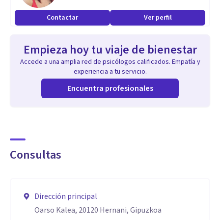
Directora de videos, Amante de la vida, Amante de la
Contactar
Ver perfil
naturaleza, Amante de los animales, Amante del ukelele ...
Empieza hoy tu viaje de bienestar
me han llevado a un enfoque más unificador e integrador del
Accede a una amplia red de psicólogos calificados. Empatía y
Bienestar Personal.
experiencia a tu servicio.
Encuentra profesionales
Consultas
Dirección principal
Oarso Kalea, 20120 Hernani, Gipuzkoa