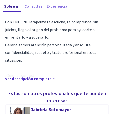
Sobre mí
Consultas
Experiencia
Con ENDI, tu Terapeuta te escucha, te comprende, sin
juicios, llega al origen del problema para ayudarte a
enfrentarlo y a superarlo.
Garantizamos atención personalizada y absoluta
confidencialidad, respeto y trato profesional en toda
situación.
¿Quiénes somos?
Ver descripción completa
Somos Psicólogos con alto sentido humano. Hemos
integrado exitosamente experiencia y preparación. Un
Estos son otros profesionales que te pueden
sólido equipo interdisciplinario que se diferencia por dar
interesar
atención centrada en las situaciones y problemáticas donde
Gabriela Sotomayor
lo más importante es la persona.