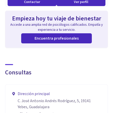
Contactar
Ver perfil
Especialidad
Empieza hoy tu viaje de bienestar
Se ha comprobado que el coaching y la psicoterapia son
Accede a una amplia red de psicólogos calificados. Empatía y
modelos de intervención altamente efectivos. Al integrar
experiencia a tu servicio.
profesionales con experiencia y especialización en ámbos
Encuentra profesionales
modelos ENDI aborda de la manera más amplia la atención
para el desarrollo psicológico, emocional y por resultados
Aptitudes
Consultas
Todos nuestros Terapeutas están Colegiados y Habilitados
Dirección principal
C. José Antonio Andrés Rodríguez, 5, 19141
Yebes, Guadalajara