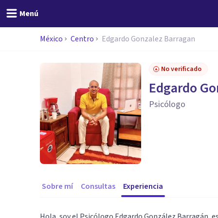
Menú
México
Centro
Edgardo Gonzalez Barragan
No verificado
Edgardo Go
Psicólogo
Sobre mí
Consultas
Experiencia
Hola, soy el Psicólogo Edgardo González Barragán, es