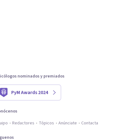
icólogos nominados y premiados
PyM Awards 2024
onócenos
uipo
Redactores
Tópicos
Anúnciate
Contacta
íguenos