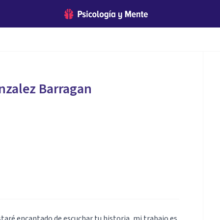
nzalez Barragan
taré encantado de escuchar tu historia, mi trabajo es