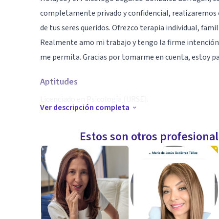
completamente privado y confidencial, realizaremos e
de tus seres queridos. Ofrezco terapia individual, famili
Realmente amo mi trabajo y tengo la firme intención d
me permita. Gracias por tomarme en cuenta, estoy par
Aptitudes
Licenciado en Psicología (URSE).
Ver descripción completa
Maestría en Hipnosis Ericksoniana y Terapia Breve Si
Estos son otros profesiona
International certification Jeffrey Zeig, advanced tra
Diplomado Internacional de Hipnosis Clínica (IMHC).