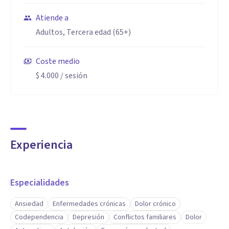
Atiende a
Otro de mis puntos fuertes es mi compromiso con la
Adultos, Tercera edad (65+)
actualización constante y el uso de técnicas innovadoras.
Me apasiona la psicología y siempre busco incorporar
Coste medio
estrategias efectivas y basadas en evidencia para que cada
$ 4.000
/ sesión
persona logre avanzar en su proceso de crecimiento y
bienestar
Experiencia
Especialidades
Ansiedad
Enfermedades crónicas
Dolor crónico
Codependencia
Depresión
Conflictos familiares
Dolor