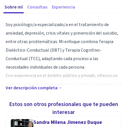
Sobre mí
Consultas
Experiencia
Soy psicólogo/a especializado/a en el tratamiento de
ansiedad, depresión, crisis vitales y prevención del suicidio,
entre otras problemáticas. Mi enfoque combina Terapia
Dialéctico-Conductual (DBT) y Terapia Cognitivo-
Conductual (TCC), adaptando cada proceso a las
necesidades individuales de cada persona.
Con experiencia en el ámbito público y privado, ofrezco un
espacio cálido, cercano y profesional, donde trabajamos a la
Ver descripción completa
par con técnicas innovadoras y dinámicas para alcanzar el
bienestar. Si estás pasando por un momento difícil, aquí
Estos son otros profesionales que te pueden
encontrarás apoyo y herramientas para afrontarlo
interesar
Sandra Milena Jimenez Duque
Especialidad