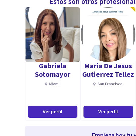
Estos son otros profesiona
Gabriela
Maria De Jesus
Sotomayor
Gutierrez Tellez
Miami
San Francisco
Ver perfil
Ver perfil
Empieza hoy tu v