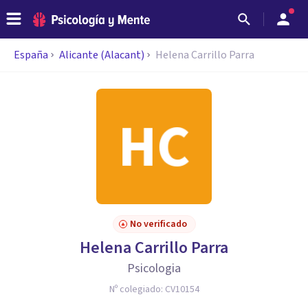
España
Alicante (Alacant)
Helena Carrillo Parra
No verificado
Helena Carrillo Parra
Psicologia
Nº colegiado:
CV10154