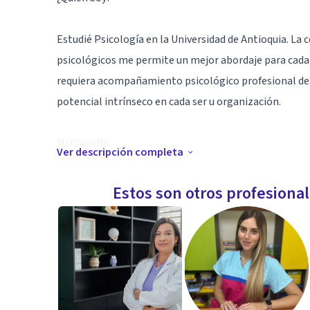
Estudié Psicología en la Universidad de Antioquia. La
psicológicos me permite un mejor abordaje para cada 
requiera acompañamiento psicológico profesional des
potencial intrínseco en cada ser u organización.
Mi filosofía:
Ver descripción completa
Soy una mujer que disfruta muchísimo del conocimien
Estos son otros profesiona
artísticas y espontáneas del ser y de la naturaleza. 
relaciones sinceras y basadas en el amor hacia si mism
Compartir aprendiendo a conocerse, aceptando lo que
desea cambiar, mejorar o eliminar.
El aprendizaje nunca termina, cada momento y cada pe