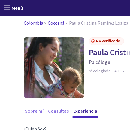
Menú
Colombia
Cocorná
Paula Cristina Ramírez Loaiza
No verificado
Paula Crist
Psicóloga
Nº colegiado:
140807
Sobre mí
Consultas
Experiencia
¿Quién Soy?