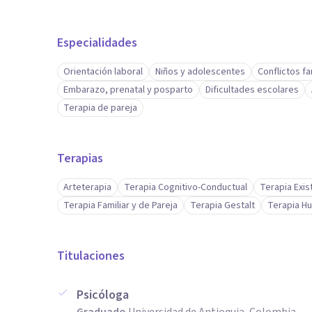
Aptitudes
Mis pilares son:
Especialidades
Orientación laboral
Niños y adolescentes
Conflictos fa
- Vivir en el aquí y ahora.
Embarazo, prenatal y posparto
Dificultades escolares
- Ser congruente con lo que se piensa, dice y actúa.
Terapia de pareja
- La sinceridad y la honestidad.
- El respeto incondicionado.
Terapias
- La responsabilidad sobre cada una de las decisiones
- El amor propio, a los demás y a la naturaleza.
Arteterapia
Terapia Cognitivo-Conductual
Terapia Exis
Terapia Familiar y de Pareja
Terapia Gestalt
Terapia Hu
Titulaciones
Psicóloga