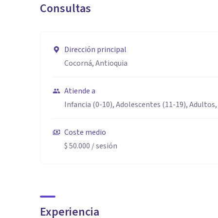
Consultas
- Trabajo en instituciones: evaluación, diagnóstico y 
- Escuela de padres, psicoeducación, etc.
- Arte terapia
Dirección principal
- Terapia Gestalt
Cocorná, Antioquia
- Psicología humanista
- Familia
Atiende a
- Pareja
Infancia (0-10), Adolescentes (11-19), Adultos,
- Primera infancia
- Infancia
Coste medio
- Adolescencia
$ 50.000
/ sesión
- Juventud
- Adultez
- Vejez
- Pedagogía Waldorf
Experiencia