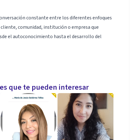
 conversación constante entre los diferentes enfoques
cliente, comunidad, institución o empresa que
de el autoconocimiento hasta el desarrollo del
to en general. Me encantan todas las expresiones
les que te pueden interesar
Creo profundamente en el poder sanador de las
o y los demás, poder "ser" y "estar" sin ser juzgado.
 se descubre y transformando poco a poco lo que se
rsona trae cosas nuevas y únicas.