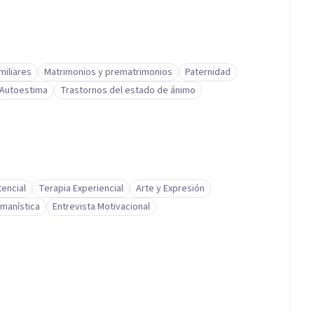
miliares
Matrimonios y prematrimonios
Paternidad
Autoestima
Trastornos del estado de ánimo
 que se toman.
tencial
Terapia Experiencial
Arte y Expresión
manística
Entrevista Motivacional