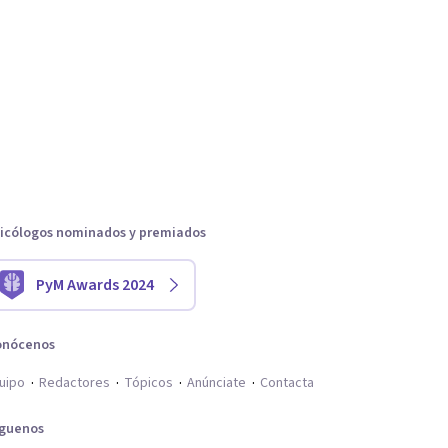
icólogos nominados y premiados
PyM Awards 2024
onócenos
uipo
Redactores
Tópicos
Anúnciate
Contacta
íguenos