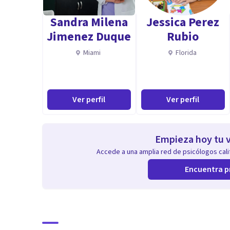
Sandra Milena
Jessica Perez
Especialidad
Jimenez Duque
Rubio
¿Cuáles son mis servicios?
Miami
Florida
Mi trabajo consiste en las siguientes actividades:
- Psicología clínica.
Ver perfil
Ver perfil
- Psicología de la salud.
- Psicología educativa.
- Psicología social.
Empieza hoy tu v
- Psicología ambiental.
Accede a una amplia red de psicólogos calif
- Investigaciones en Ciencias Sociales y Humanas.
Encuentra p
- Conferencias.
- Talleres.
- Seminarios.
- Clínica familiar e infantil.