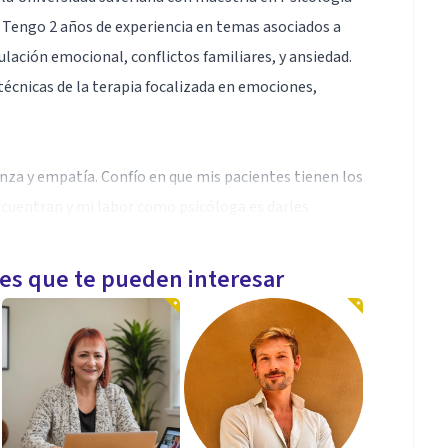
. Tengo 2 años de experiencia en temas asociados a
ulación emocional, conflictos familiares, y ansiedad.
écnicas de la terapia focalizada en emociones,
anza y empatía. Confío en que mis pacientes tienen los
e encuentran y mi labor como psicóloga es darles
les que te pueden interesar
i cuenta de Instagram
egulación emocional, autoestima, dependencia