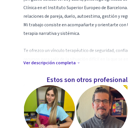
Clínica en el Instituto Superior Europeo de Barcelona
relaciones de pareja, duelo, autoestima, gestión y reg
Mi trabajo consiste en acompañarte y orientarte con t
terapia narrativa y sistémica.
Te ofrezco un vínculo terapéutico de seguridad, confi
recursos para salir de la situación difícil en la que s
Ver descripción completa
visibilidad y potenciarlos.
Estos son otros profesiona
Si quieres conocer más de mi trabajo puedes visitar m
Aptitudes
Relaciones de pareja, ruptura de pareja, gestión y r
emocional y manejo de la ansiedad.