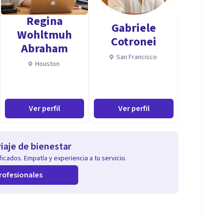
Regina
Gabriele
Wohltmuh
Cotronei
Abraham
San Francisco
Houston
Ver perfil
Ver perfil
iaje de bienestar
icados. Empatía y experiencia a tu servicio.
rofesionales