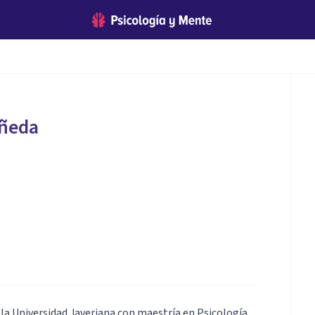
añeda
 la Universidad Javeriana con maestría en Psicología