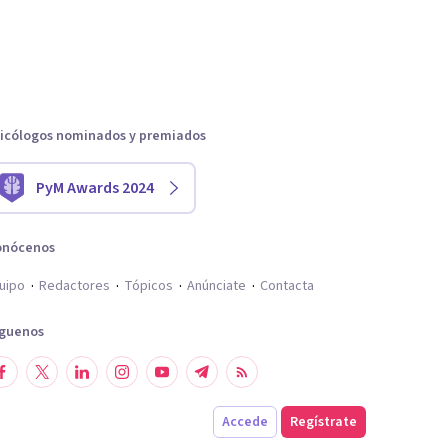
icólogos nominados y premiados
PyM Awards 2024
onócenos
uipo
Redactores
Tópicos
Anúnciate
Contacta
íguenos
Accede
Regístrate