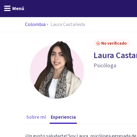
Menú
Colombia
Laura Castañeda
No verificado
Laura Cast
Psicóloga
Sobre mí
Experiencia
¡Un gusto saludarte! Soy Laura, psicóloga egresada de